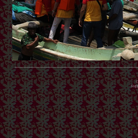
c
sup