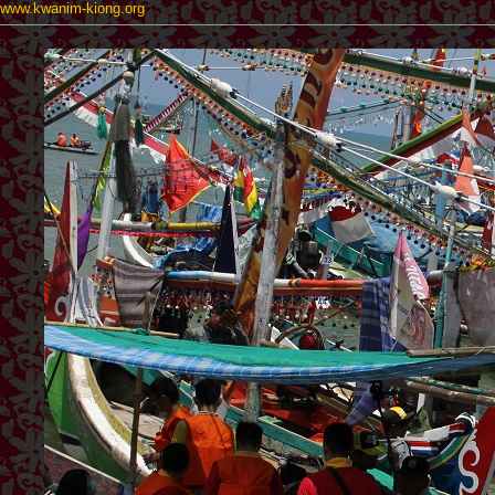
www.kwanim-kiong.org