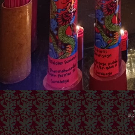
c
sup