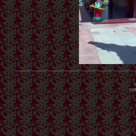
c
sup