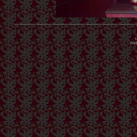
c
sup