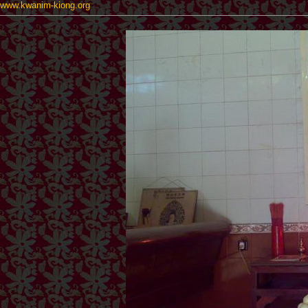
www.kwanim-kiong.org