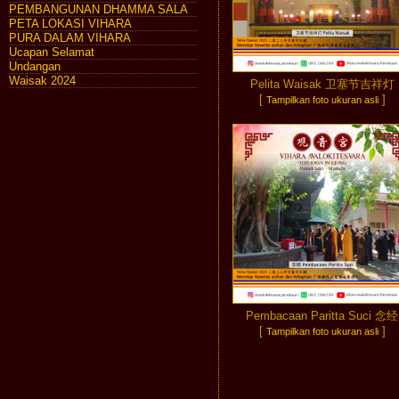
PEMBANGUNAN DHAMMA SALA
PETA LOKASI VIHARA
PURA DALAM VIHARA
Ucapan Selamat
Undangan
Waisak 2024
Pelita Waisak 卫塞节吉祥灯
[
]
Tampilkan foto ukuran asli
Pembacaan Paritta Suci 念经
[
]
Tampilkan foto ukuran asli