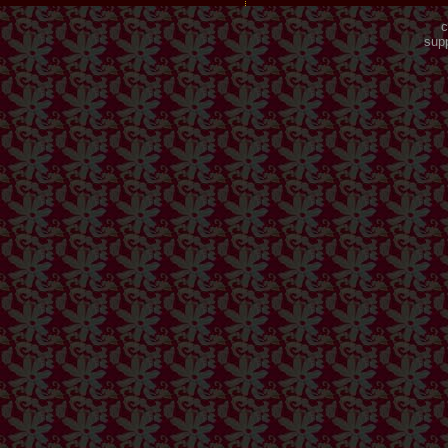
c
sup