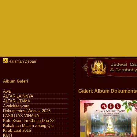
Halaman Depan
Album Galeri
Galeri: Album Dokumenta
Awal
ALTAR LAINNYA
ALTAR UTAMA
Avalokitesvara
Dokumentasi Waisak 2023
FASILITAS VIHARA
Keb. Kwan Im Cheng Dao 23
Kebaktian Malam Zhong Qiu
Kirab Laut 2016
KUTI