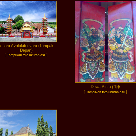
Vihara Avalokitesvara (Tampak
Depan)
[
]
Tampilkan foto ukuran asli
Dewa Pintu 门神
[
]
Tampilkan foto ukuran asli