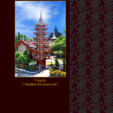
Pagoda
[
]
Tampilkan foto ukuran asli