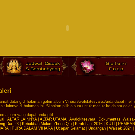
leri
amat datang di halaman galeri album Vihara Avalokitesvara.Anda dapat melihat
kait lainnya di halaman ini. Silahkan pilih album untuk masuk ke dalam galeri y
eri album yang dapat anda pilih
al
|
ALTAR LAINNYA
|
ALTAR UTAMA
|
Avalokitesvara
|
Dokumentasi Waisa
eng Dao 23
|
Kebaktian Malam Zhong Qiu
|
Kirab Laut 2016
|
KUTI
|
PEMBAN
HARA
|
PURA DALAM VIHARA
|
Ucapan Selamat
|
Undangan
|
Waisak 2024
|