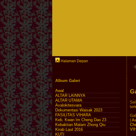
Halaman Depan
Album Galeri
Ga
Awal
ALTAR LAINNYA
ALTAR UTAMA
Sel
Avalokitesvara
ter
Dokumentasi Waisak 2023
FASILITAS VIHARA
Gal
Keb. Kwan Im Cheng Dao 23
|
Aw
Ch
Kebaktian Malam Zhong Qiu
VI
Kirab Laut 2016
KUTI