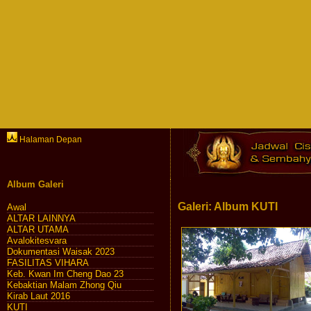
Halaman Depan
Album Galeri
Galeri: Album KUTI
Awal
ALTAR LAINNYA
ALTAR UTAMA
Avalokitesvara
Dokumentasi Waisak 2023
FASILITAS VIHARA
Keb. Kwan Im Cheng Dao 23
Kebaktian Malam Zhong Qiu
Kirab Laut 2016
KUTI