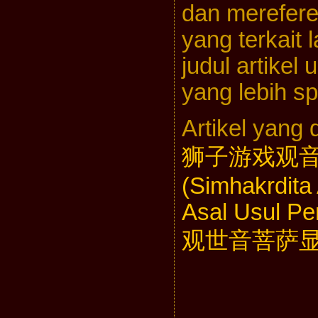
dan mereferen
yang terkait l
judul artikel
yang lebih s
Artikel yang 
狮子游戏观音 Gu
(Simhakrdita
Asal Usul Pe
观世音菩萨