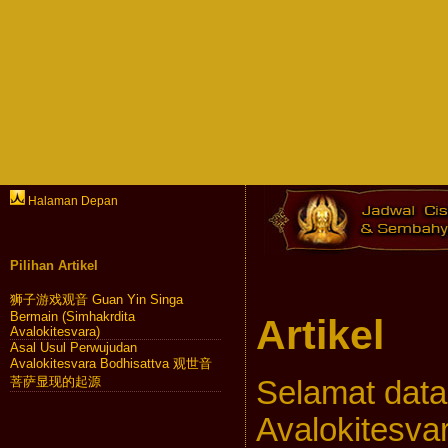
Halaman Depan
Pilihan Artikel
狮子游戏观音 Guan Yin Singa
Bermain (Simhakrdita
Artikel
Avalokitesvara)
Asal Usul Perwujudan
Avalokitesvara Bodhisattva 观世音
菩萨显现的起源
Selamat datan
Avalokitesv