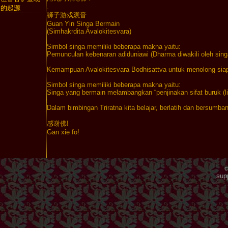
.

的起源
狮子游戏观音

Guan Yin Singa Bermain

(Simhakrdita Avalokitesvara)

Simbol singa memiliki beberapa makna yaitu: 

Pemunculan kebenaran adiduniawi (Dharma diwakili oleh singa)
Kemampuan Avalokitesvara Bodhisattva untuk menolong siap
Simbol singa memiliki beberapa makna yaitu: 

Singa yang bermain melambangkan “penjinakan sifat buruk (li
.

Dalam bimbingan Triratna kita belajar, berlatih dan bersumb
感谢佛!

Gan xie fo!
c
sup