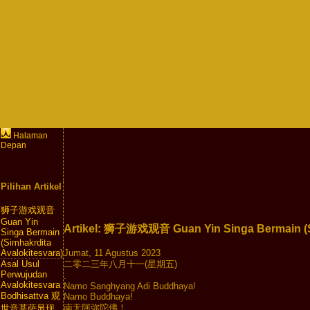
Halaman
Depan
Pilihan Artikel
狮子游戏观音
Guan Yin
Artikel: 狮子游戏观音 Guan Yin Singa Bermain (Si
Singa Bermain
(Simhakrdita
Jumat, 11 Agustus 2023

Avalokitesvara)
二零二三年八月十一(星期五) 

Asal Usul
Perwujudan
.

Avalokitesvara
Namo Sanghyang Adi Buddhaya!

Bodhisattva 观
Namo Buddhaya!

南无阿弥陀佛！

世音菩萨显现