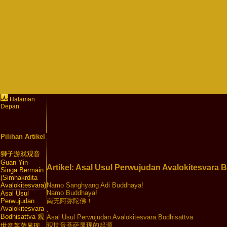
Halaman
Depan
Pilihan Artikel
狮子游戏观音
Guan Yin
Artikel: Asal Usul Perwujudan Avalokite
Singa Bermain
(Simhakrdita
Namo Sanghyang Adi Buddhaya!

Avalokitesvara)
Namo Buddhaya!

Asal Usul
南无阿弥陀佛！

Perwujudan
Avalokitesvara
.

Bodhisattva 观
Asal Usul Perwujudan Avalokitesvara Bodhisattva

观世音菩萨显现的起源

世音菩萨显现