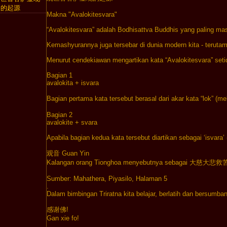
的起源
Makna "Avalokitesvara"

“Avalokitesvara” adalah Bodhisattva Buddhis yang paling mash
Kemashyurannya juga tersebar di dunia modern kita - terutam
Menurut cendekiawan mengartikan kata “Avalokitesvara” seti
Bagian 1

avalokita + isvara

Bagian pertama kata tersebut berasal dari akar kata “lok” (me
Bagian 2

avalokite + svara

Apabila bagian kedua kata tersebut diartikan sebagai ‘isvara’ (
观音 Guan Yin

Kalangan orang Tionghoa menyebutnya sebagai 大慈大悲救苦观世音
Sumber: Mahathera, Piyasilo, Halaman 5

.

Dalam bimbingan Triratna kita belajar, berlatih dan bersumb
感谢佛!

Gan xie fo!