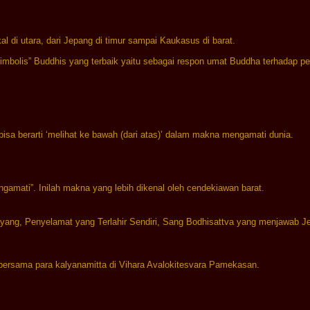
 di utara, dari Jepang di timur sampai Kaukasus di barat.

simbolis” Buddhis yang terbaik yaitu sebagai respon umat Buddha terhadap pe
 bisa berarti ‘melihat ke bawah (dari atas)’ dalam makna mengamati dunia.

mengamati”. Inilah makna yang lebih dikenal oleh cendekiawan barat.

yelamat yang Terlahir Sendiri, Sang Bodhisattva yang menjawab Jerit
 bersama para kalyanamitta di Vihara Avalokitesvara Pamekasan.
