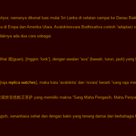
yur, namanya dikenal luas mulai Sri Lanka di selatan sampai ke Danau Baikal
a di Eropa dan Amerika Utara. Avalokitesvara Bodhisattva contoh “adaptasi 
daknya ada dua cara sebagai:

lihat 观(guan), [Inggris ‘look’], dengan awalan “ava” (bawah, turun, jauh) yang
raja 
replica watches
), maka kata ‘avalokita’ dan ‘isvara’ berarti “sang raja 
慈航王菩萨 yang memiliki makna “Sang Maha Pengasih, Maha Penyayang, Pen
angsih, senantiasa sehat dan dengan batin yang tenang damai dan berbahagia